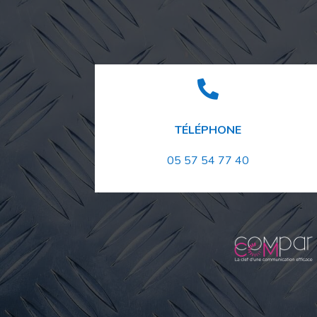

TÉLÉPHONE
05 57 54 77 40