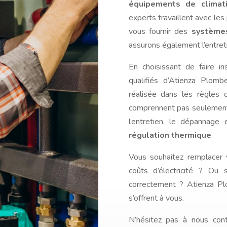
équipements de climati
experts travaillent avec le
vous fournir des
systèmes
assurons également l’entret
En choisissant de faire ins
qualifiés d’Atienza Plomb
réalisée dans les règles d
comprennent pas seuleme
l’entretien, le dépannage
régulation thermique
.
Vous souhaitez remplacer v
coûts d’électricité ? Ou 
correctement ? Atienza Plo
s’offrent à vous.
N’hésitez pas à nous conta