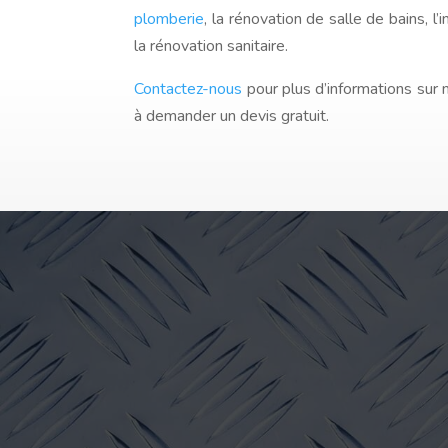
plomberie
, la rénovation de salle de bains, l’
la rénovation sanitaire.
Contactez-nous
pour plus d’informations sur 
à demander un devis gratuit.