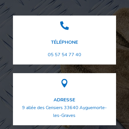

TÉLÉPHONE
05 57 54 77 40

ADRESSE
9 allée des Cerisiers
33640
Ayguemorte-
les-Graves