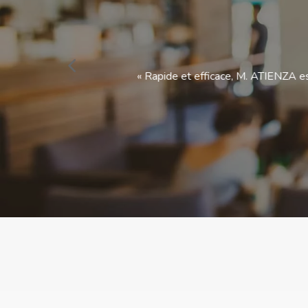
erci. »