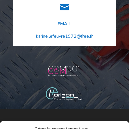

EMAIL
karine.lefeuvre1972@free.fr
Plomberie à Langon
–
Plomberie à Arcachon
–
Plomberie à Bègles
–
Plomberie