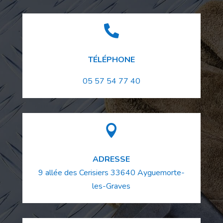

TÉLÉPHONE
05 57 54 77 40

ADRESSE
9 allée des Cerisiers
33640
Ayguemorte-
les-Graves