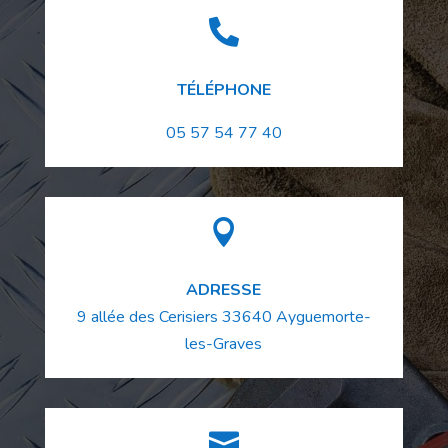

TÉLÉPHONE
05 57 54 77 40

ADRESSE
9 allée des Cerisiers
33640
Ayguemorte-
les-Graves
